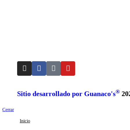
hola@dailyviandas.com.ar
+54 9 11-7110-7770
®
Sitio desarrollado por
Guanaco's
20
Cerrar
Inicio